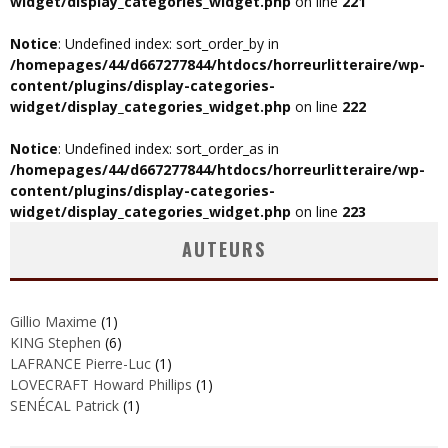
widget/display_categories_widget.php
on line
221
Notice
: Undefined index: sort_order_by in
/homepages/44/d667277844/htdocs/horreurlitteraire/wp-
content/plugins/display-categories-
widget/display_categories_widget.php
on line
222
Notice
: Undefined index: sort_order_as in
/homepages/44/d667277844/htdocs/horreurlitteraire/wp-
content/plugins/display-categories-
widget/display_categories_widget.php
on line
223
AUTEURS
Gillio Maxime
(1)
KING Stephen
(6)
LAFRANCE Pierre-Luc
(1)
LOVECRAFT Howard Phillips
(1)
SENÉCAL Patrick
(1)