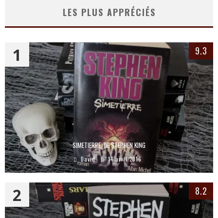
LES PLUS APPRÉCIÉS
1
9.3
SIMETIERRE, DE STEPHEN KING
David
14 avril 2016
2
8.2