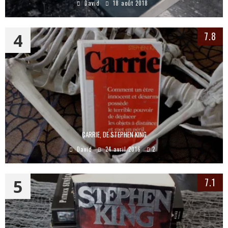
David
18 août 2018
4
7.8
CARRIE, DE STEPHEN KING
David
24 avril 2016
2
5
7.1