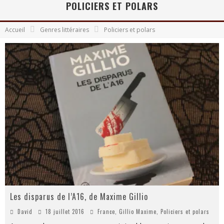
Juste avant le crépuscule, de Stephen King
POLICIERS ET POLARS
Les rêves dans la maison de la sorcière, de Lovecraft, Sapin et Pion
Accueil
Genres littéraires
Policiers et polars
Le passager, de Patrick Senécal
Les disparus de l’A16, de Maxime Gillio
David
18 juillet 2016
France
,
Gillio Maxime
,
Policiers et polars