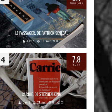
SUBLIME !
LE PASSAGER, DE PATRICK SENÉCAL
David
18 août 2018
7.8
4
BON !
CARRIE, DE STEPHEN KING
David
24 avril 2016
2