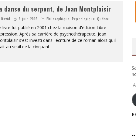
a danse du serpent, de Jean Montplaisir
David
6 juin 2016
Philosophique
,
Psychologique
,
Québec
 livre fut publié en 2001 chez la maison d'édition Libre
pression. Après sa carrière de psychothérapeute, Jean
ntplaisir s'est investi dans l'écriture de ce roman alors qu'il
ait au seuil de la cinquant
...
Sa
no
Ad
e-
ma
Re