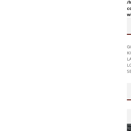
/
c
w
Gi
K
L
L
S