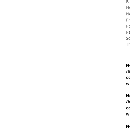
Fa
H
No
Ph
Po
P
Sc
Th
N
/
c
w
N
/
c
w
N