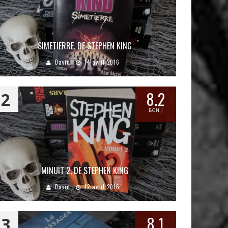
SIMETIERRE, DE STEPHEN KING
David
14 avril 2016
8.2
2
BON !
MINUIT 2, DE STEPHEN KING
David
12 avril 2016
8.1
3