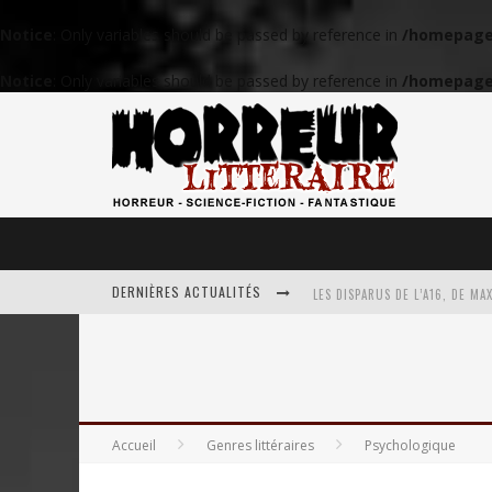
Notice
: Only variables should be passed by reference in
/homepages
Notice
: Only variables should be passed by reference in
/homepages
DERNIÈRES ACTUALITÉS
LES DISPARUS DE L’A16, DE MA
JUSTE AVANT LE CRÉPUSCULE, 
LE PASSAGER, DE PATRICK SENÉ
Accueil
Genres littéraires
Psychologique