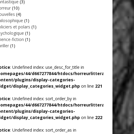
ntastique
(3)
orreur
(10)
uvelle‎s
(4)
ilosophique
(1)
liciers et polars
(1)
sychologique
(1)
ience-fiction
(1)
riller
(1)
otice
: Undefined index: use_desc_for_title in
homepages/44/d667277844/htdocs/horreurlitteraire/wp-
ontent/plugins/display-categories-
idget/display_categories_widget.php
on line
221
otice
: Undefined index: sort_order_by in
homepages/44/d667277844/htdocs/horreurlitteraire/wp-
ontent/plugins/display-categories-
idget/display_categories_widget.php
on line
222
otice
: Undefined index: sort_order_as in