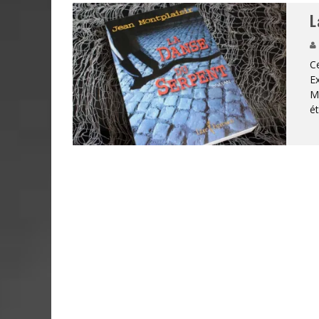
L
Ce
Ex
Mo
ét