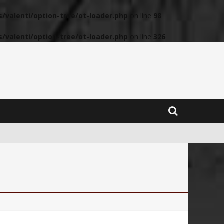
valenti/option-tree/ot-loader.php
on line
98
valenti/option-tree/ot-loader.php
on line
326