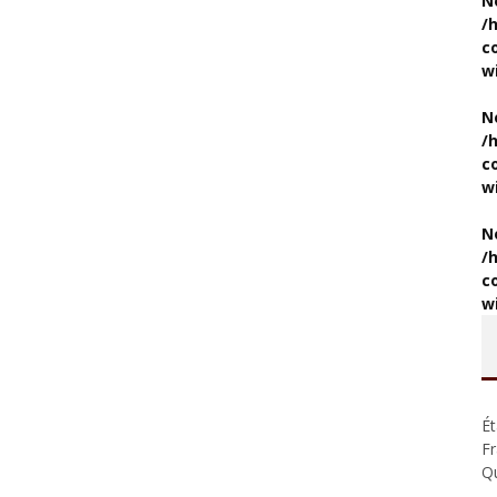
N
/
c
w
N
/
c
w
N
/
c
w
Ét
F
Q