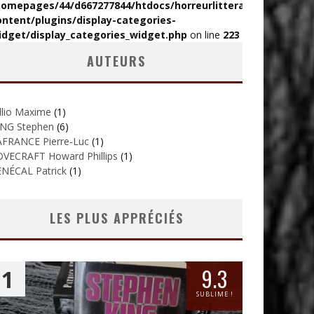
homepages/44/d667277844/htdocs/horreurlitteraire/wp-
ontent/plugins/display-categories-
idget/display_categories_widget.php
on line
223
AUTEURS
llio Maxime
(1)
ING Stephen
(6)
AFRANCE Pierre-Luc
(1)
OVECRAFT Howard Phillips
(1)
ENÉCAL Patrick
(1)
LES PLUS APPRÉCIÉS
9.3
1
SUBLIME !