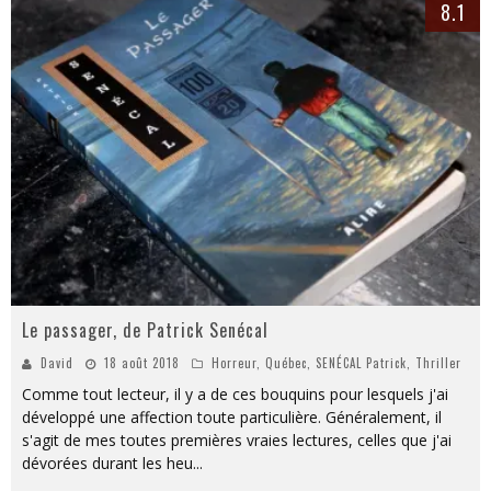
Les rêves dans la maison de la sorcière, de Lovecraft, Sapin et Pion
8.1
Le passager, de Patrick Senécal
Les disparus de l’A16, de Maxime Gillio
Le passager, de Patrick Senécal
David
18 août 2018
Horreur
,
Québec
,
SENÉCAL Patrick
,
Thriller
Comme tout lecteur, il y a de ces bouquins pour lesquels j'ai
développé une affection toute particulière. Généralement, il
s'agit de mes toutes premières vraies lectures, celles que j'ai
dévorées durant les heu
...