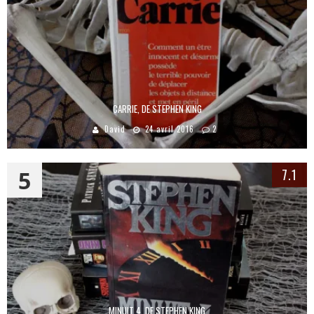
CARRIE, DE STEPHEN KING
David
24 avril 2016
2
5
7.1
MINUIT 4, DE STEPHEN KING