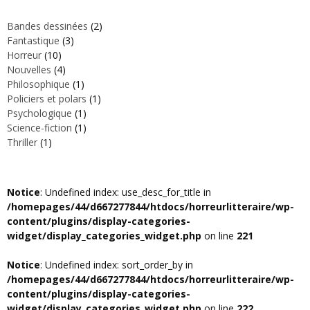
Bandes dessinées
(2)
Fantastique
(3)
Horreur
(10)
Nouvelle‎s
(4)
Philosophique
(1)
Policiers et polars
(1)
Psychologique
(1)
Science-fiction
(1)
Thriller
(1)
Notice
: Undefined index: use_desc_for_title in
/homepages/44/d667277844/htdocs/horreurlitteraire/wp-
content/plugins/display-categories-
widget/display_categories_widget.php
on line
221
Notice
: Undefined index: sort_order_by in
/homepages/44/d667277844/htdocs/horreurlitteraire/wp-
content/plugins/display-categories-
widget/display_categories_widget.php
on line
222