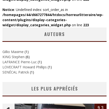
Notice
: Undefined index: sort_order_as in
/homepages/44/d667277844/htdocs/horreurlitteraire/wp-
content/plugins/display-categories-
widget/display_categories_widget.php
on line
223
AUTEURS
Gillio Maxime
(1)
KING Stephen
(6)
LAFRANCE Pierre-Luc
(1)
LOVECRAFT Howard Phillips
(1)
SENÉCAL Patrick
(1)
LES PLUS APPRÉCIÉS
9.3