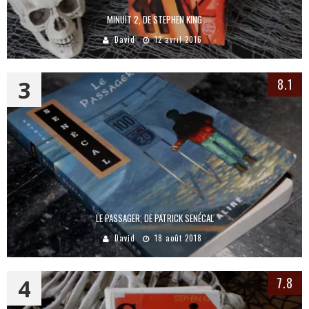
MINUIT 2, DE STEPHEN KING
David
12 avril 2016
3
8.1
LE PASSAGER, DE PATRICK SENÉCAL
David
18 août 2018
4
7.8