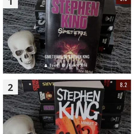
1
SIMETIERRE, DE STEPHEN KING
David
14 avril 2016
2
8.2