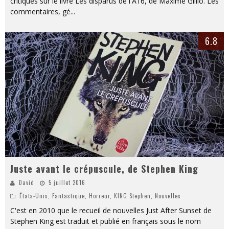
critiques sur le livre Les disparus de l'A16, de Maxime Gillio. Les
commentaires, gé
...
6.8
Juste avant le crépuscule, de Stephen King
David
5 juillet 2016
États-Unis
,
Fantastique
,
Horreur
,
KING Stephen
,
Nouvelle‎s
C'est en 2010 que le recueil de nouvelles Just After Sunset de
Stephen King est traduit et publié en français sous le nom